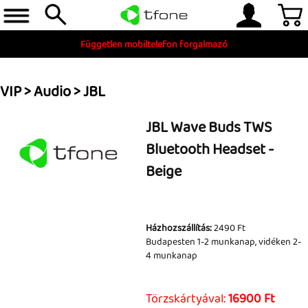
Független mobiltelefon forgalmazó
VIP
>
Audio
>
JBL
JBL Wave Buds TWS
Bluetooth Headset -
Beige
Telefon, tablet, okosóra
Készleten
Házhozszállítás:
2490 Ft
Budapesten 1-2 munkanap, vidéken 2-
Gyári tartozékok
4 munkanap
és szerviz alkatrészek
Törzskártyával:
16900 Ft
Tartozékok