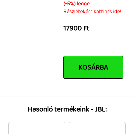
(-5%) lenne
Tok, kábel, töltő, tartó
Részletekért kattints ide!
Információk
17900 Ft
Szállítás, fizetés, garancia
Kapcsolat
Cégünkről, elérhetőségek
KOSÁRBA
Hasonló termékeink - JBL: