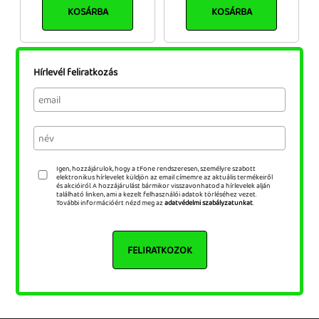
KOSÁRBA
KOSÁRBA
Hírlevél feliratkozás
Igen, hozzájárulok, hogy a tFone rendszeresen, személyre szabott
elektronikus hírlevelet küldjön az email címemre az aktuális termékeiről
és akcióiról. A hozzájárulást bármikor visszavonhatod a hírlevelek alján
található linken, ami a kezelt felhasználói adatok törléséhez vezet.
További információért nézd meg az
adatvédelmi szabályzatunkat
.
FELIRATKOZOK