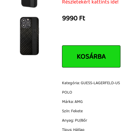
Részletekért kattints ide!
Tok, kábel, töltő, tartó
9990 Ft
Információk
Szállítás, fizetés, garancia
Kapcsolat
Cégünkről, elérhetőségek
KOSÁRBA
Kategória: GUESS-LAGERFELD-US
POLO
Márka: AMG
Szín: Fekete
Anyag: PU/Bőr
Típus: Hátlap