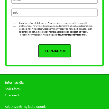
Igen, hozzájárulok, hogy a tFone rendszeresen, személyre szabott
elektronikus hírlevelet küldjön az email címemre az aktuális termékeiről
és akcióiról. A hozzájárulást bármikor visszavonhatod a hírlevelek alján
található linken, ami a kezelt felhasználói adatok törléséhez vezet.
További információért nézd meg az
adatvédelmi szabályzatunkat
.
FELIRATKOZOK
Információk:
Szállításról
Fizetésről
Adatkezelési nyilatkozatunk