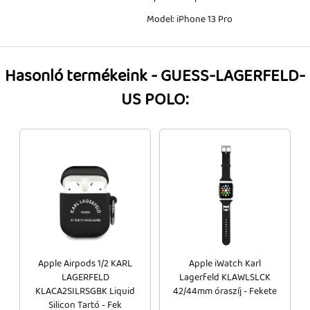
Model: iPhone 13 Pro
Hasonló termékeink - GUESS-LAGERFELD-
US POLO:
Apple Airpods 1/2 KARL
Apple iWatch Karl
LAGERFELD
Lagerfeld KLAWLSLCK
KLACA2SILRSGBK Liquid
42/44mm óraszíj - Fekete
Silicon Tartó - Fek