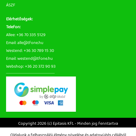
ÁSZF
Elérhetőségek:
Telefon:
Allee: +36 70 335 5129
Email: alle@tfone.hu
Westend: +36 30 789 15 30
Email: westend@tfone.hu
Webshop: +36 20 372 90 93
Copyright 2026 (c) Epitasis Kft. - Minden jog fenntartva
Oldalunk a felhasználói élmény növelése és adatgyüjtés céljából