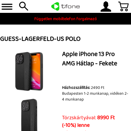
Független mobiltelefon forgalmazó
GUESS-LAGERFELD-US POLO
Apple iPhone 13 Pro
AMG Hátlap - Fekete
Telefon, tablet, okosóra
Házhozszállítás:
2490 Ft
Budapesten 1-2 munkanap, vidéken 2-
Készleten
4 munkanap
Gyári tartozékok
Törzskártyával:
8990 Ft
és szerviz alkatrészek
(-10%) lenne
Tartozékok