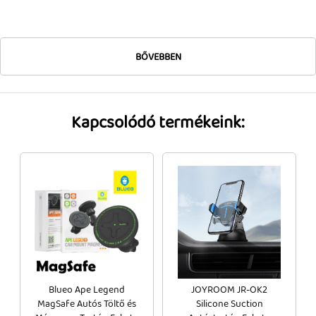
Tok, kábel, töltő, tartó
Információk
BŐVEBBEN
Szállítás, fizetés, garancia
Kapcsolat
Kapcsolódó termékeink:
Cégünkről, elérhetőségek
Blueo Ape Legend
JOYROOM JR-OK2
MagSafe Autós Töltő és
Silicone Suction