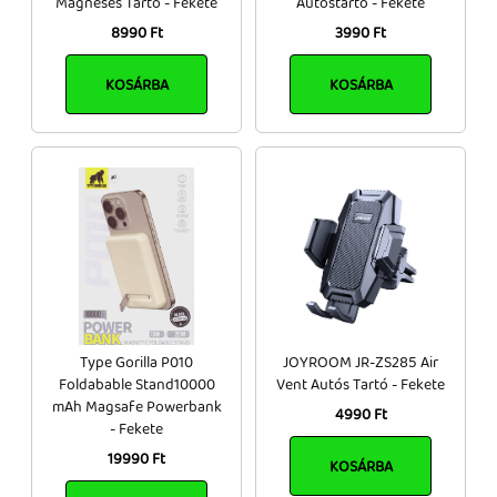
Mágneses Tartó - Fekete
Autóstartó - Fekete
8990 Ft
3990 Ft
KOSÁRBA
KOSÁRBA
Type Gorilla P010
JOYROOM JR-ZS285 Air
Foldabable Stand10000
Vent Autós Tartó - Fekete
mAh Magsafe Powerbank
4990 Ft
- Fekete
19990 Ft
KOSÁRBA