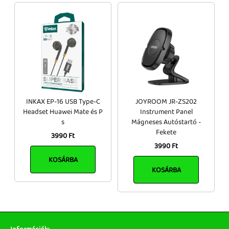
INKAX EP-16 USB Type-C
JOYROOM JR-ZS202
Headset Huawei Mate és P
Instrument Panel
s
Mágneses Autóstartó -
Fekete
3990 Ft
3990 Ft
KOSÁRBA
KOSÁRBA