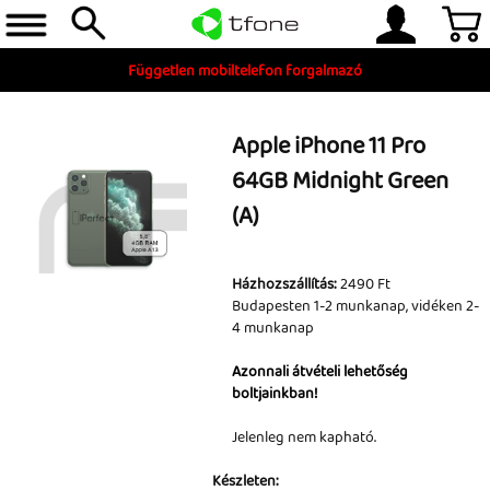
Független mobiltelefon forgalmazó
Apple iPhone 11 Pro
64GB Midnight Green
(A)
Házhozszállítás:
2490 Ft
Budapesten 1-2 munkanap, vidéken 2-
Telefon, tablet, okosóra
4 munkanap
Készleten
Azonnali átvételi lehetőség
boltjainkban!
Gyári tartozékok
Jelenleg nem kapható.
és szerviz alkatrészek
Készleten:
Tartozékok