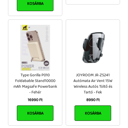
KOSÁRBA
Type Gorilla P010
JOYROOM JR-ZS241
Foldabable Stand10000
Autómata Air Vent 15W
mAh Magsafe Powerbank
Wireless Autós Töltő és
- Fehér
Tartó - Fek
16990 Ft
8990 Ft
KOSÁRBA
KOSÁRBA