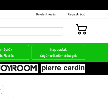
Bejelentkezés
Regisztráció
rmációk
Kapcsolat
ás, fizetés
Cégünkről, elérhetőségek
9