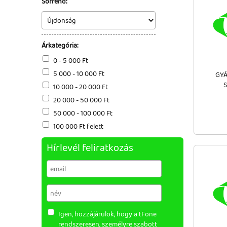
Sorrend:
Árkategória:
0 - 5 000 Ft
5 000 - 10 000 Ft
GYÁ
S
10 000 - 20 000 Ft
20 000 - 50 000 Ft
50 000 - 100 000 Ft
100 000 Ft felett
Hírlevél feliratkozás
Igen, hozzájárulok, hogy a tFone
rendszeresen, személyre szabott