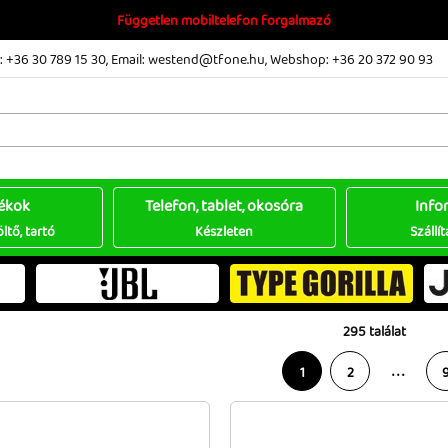
Független mobiltelefon forgalmazó
 +36 30 789 15 30
,
Email: westend@tfone.hu
,
Webshop: +36 20 372 90 93
ékok
Telefon, tablet, okosóra
Info
öltő, tartó
Készleten
Szállít
295 találat
. . .
1
2