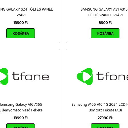
NG GALAXY S24 TÖLTÉS PANEL
SAMSUNG GALAXY A31 A315
GYÁRI
TÖLTÉSPANEL GYÁRI
13900 Ft
8900 Ft
KOSÁRBA
KOSÁRBA
Samsung Galaxy A16 A165
Samsung A165 A16 4G 2024 LCD K
Ujjlenyomatolvasó Fekete
Bontott Fekete (AB)
13990 Ft
27990 Ft