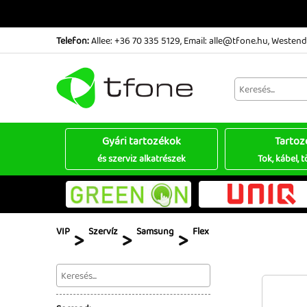
Telefon:
Allee: +36 70 335 5129
,
Email: alle@tfone.hu
,
Westend:
Gyári tartozékok
Tartoz
és szerviz alkatrészek
Tok, kábel, t
VIP
>
Szervíz
>
Samsung
>
Flex