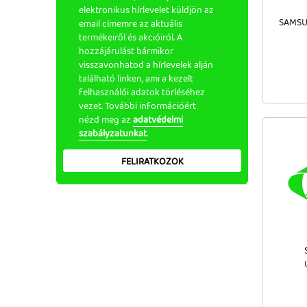
elektronikus hírlevelet küldjön az
SAMSU
email címemre az aktuális
termékeiről és akcióiról. A
hozzájárulást bármikor
visszavonhatod a hírlevelek alján
található linken, ami a kezelt
felhasználói adatok törléséhez
vezet. További információért
nézd meg az
adatvédelmi
szabályzatunkat
.
FELIRATKOZOK