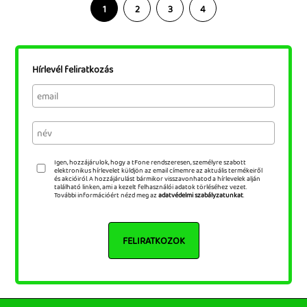
1
2
3
4
Hírlevél feliratkozás
Igen, hozzájárulok, hogy a tFone rendszeresen, személyre szabott
elektronikus hírlevelet küldjön az email címemre az aktuális termékeiről
és akcióiról. A hozzájárulást bármikor visszavonhatod a hírlevelek alján
található linken, ami a kezelt felhasználói adatok törléséhez vezet.
További információért nézd meg az
adatvédelmi szabályzatunkat
.
FELIRATKOZOK