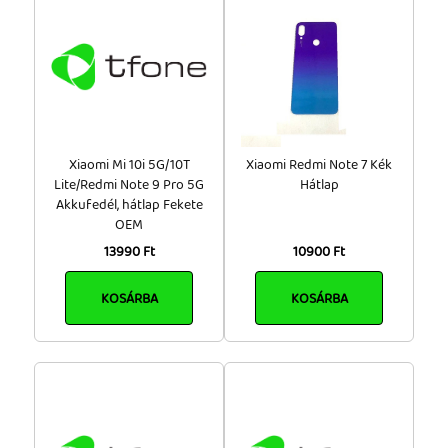
20 000 - 50 000 Ft
Tok, kábel, töltő, tartó
50 000 - 100 000 Ft
Információk
100 000 Ft felett
Szállítás, fizetés, garancia
Kapcsolat
Xiaomi Mi 10i 5G/10T
Xiaomi Redmi Note 7 Kék
Cégünkről, elérhetőségek
Lite/Redmi Note 9 Pro 5G
Hátlap
Akkufedél, hátlap Fekete
OEM
13990 Ft
10900 Ft
KOSÁRBA
KOSÁRBA