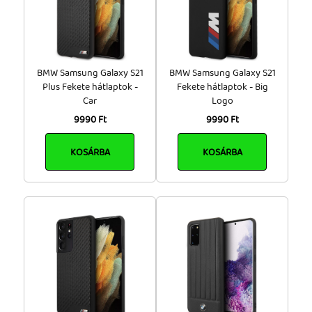
20 000 - 50 000 Ft
Tok, kábel, töltő, tartó
50 000 - 100 000 Ft
Információk
100 000 Ft felett
Szállítás, fizetés, garancia
BMW Samsung Galaxy S21
BMW Samsung Galaxy S21
Márka
Plus Fekete hátlaptok -
Fekete hátlaptok - Big
Kapcsolat
Car
Logo
UNIQ
(24)
9990 Ft
9990 Ft
Cégünkről, elérhetőségek
KOSÁRBA
KOSÁRBA