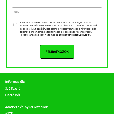
Igen, hozzájárulok, hogy a tFone rendszeresen, személyre szabott
elektronikus hírlevelet küldjön az email címemre az aktuális termékeiről
és akcióiról. A hozzájárulást bármikor visszavonhatod a hírlevelek alján
található linken, ami a kezelt felhasználói adatok törléséhez vezet.
További információért nézd meg az
adatvédelmi szabályzatunkat
.
FELIRATKOZOK
Információk:
Szállításról
Fizetésről
Adatkezelési nyilatkozatunk
ÁSZF