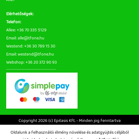
Elérhetőségek:
Telefon:
Allee: +36 70 335 5129
Email: alle@tfone.hu
Westend: +36 30 789 15 30
Email: westend@tfone.hu
Webshop: +36 20 372 90 93
Copyright 2026 (c) Epitasis Kft. - Minden jog fenntartva
Oldalunk a felhasználói élmény növelése és adatgyüjtés céljából