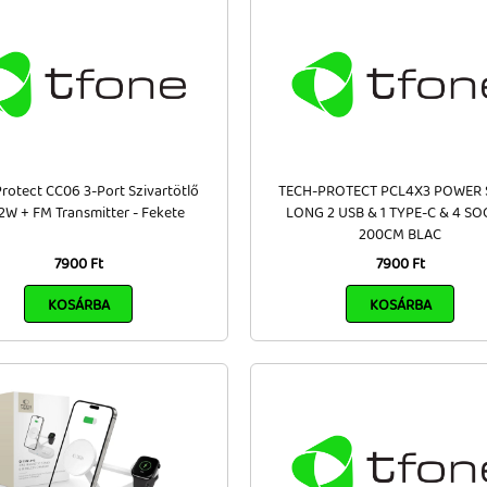
rotect CC06 3-Port Szivartötlő
TECH-PROTECT PCL4X3 POWER 
W + FM Transmitter - Fekete
LONG 2 USB & 1 TYPE-C & 4 SO
200CM BLAC
7900 Ft
7900 Ft
KOSÁRBA
KOSÁRBA