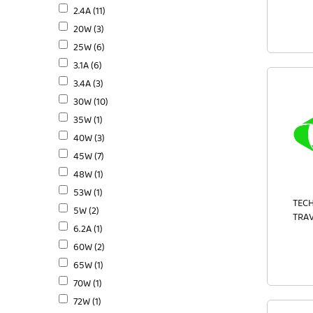
2.4A (11)
20W (3)
25W (6)
3.1A (6)
3.4A (3)
30W (10)
35W (1)
40W (3)
45W (7)
48W (1)
53W (1)
TECH
5W (2)
TRAV
6.2A (1)
60W (2)
65W (1)
70W (1)
72W (1)