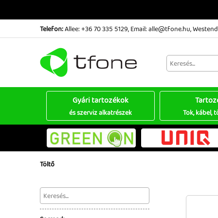
Telefon:
Allee: +36 70 335 5129
,
Email: alle@tfone.hu
,
Westend:
Gyári tartozékok
Tartoz
és szerviz alkatrészek
Tok, kábel, t
Töltő