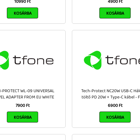
10990 Ft
4900 Ft
KOSÁRBA
KOSÁRBA
-PROTECT WL-09 UNIVERSAL
Tech-Protect NC20W USB-C Hál
EL ADAPTER FROM EU WHITE
töltő PD 20W + Type-C kábel - 
7900 Ft
6900 Ft
KOSÁRBA
KOSÁRBA