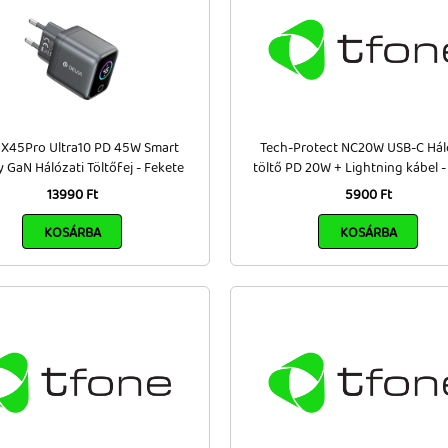
 X45Pro Ultra10 PD 45W Smart
Tech-Protect NC20W USB-C Hál
y GaN Hálózati Töltőfej - Fekete
töltő PD 20W + Lightning kábel -
13990 Ft
5900 Ft
KOSÁRBA
KOSÁRBA