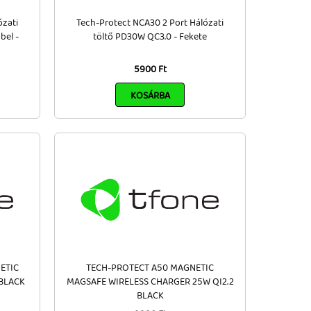
ózati
Tech-Protect NCA30 2 Port Hálózati
bel -
töltő PD30W QC3.0 - Fekete
5900 Ft
KOSÁRBA
ETIC
TECH-PROTECT A50 MAGNETIC
BLACK
MAGSAFE WIRELESS CHARGER 25W QI2.2
BLACK