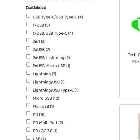
Csatlakozó
USB Type-C/USB Type-C (4)
1xUSB (5)
1xUSB, USB Type-C (4)
2in1 (2)
2xUSB (7)
Tech-P
2xUSB, Lightning (2)
PD72
2xUSB, Micro USB (1)
Lightning (7)
Lightning/USB (1)
Lightning/USB Type-C (1)
Micro USB (10)
Mini USB (1)
PD (16)
PD Multi Port (2)
PD+QC 3.0 (1)
USB (2)