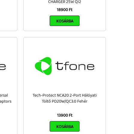
CHARGER 25W QI2
18900 Ft
KOSÁRBA
rsal
Tech-Protect NCA20 2-Port Hálóyati
aptors
Töltő PD20W/QC3.0 Fehér
13900 Ft
KOSÁRBA