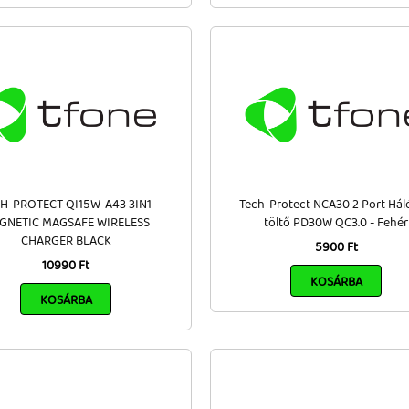
H-PROTECT QI15W-A43 3IN1
Tech-Protect NCA30 2 Port Hál
GNETIC MAGSAFE WIRELESS
töltő PD30W QC3.0 - Fehér
CHARGER BLACK
5900 Ft
10990 Ft
KOSÁRBA
KOSÁRBA