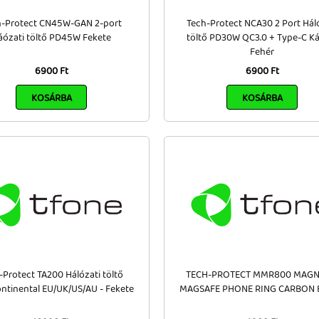
h-Protect CN45W-GAN 2-port
Tech-Protect NCA30 2 Port Hál
áózati töltő PD45W Fekete
töltő PD30W QC3.0 + Type-C Ká
Fehér
6900 Ft
6900 Ft
KOSÁRBA
KOSÁRBA
-Protect TA200 Hálózati töltő
TECH-PROTECT MMR800 MAGN
ontinental EU/UK/US/AU - Fekete
MAGSAFE PHONE RING CARBON 