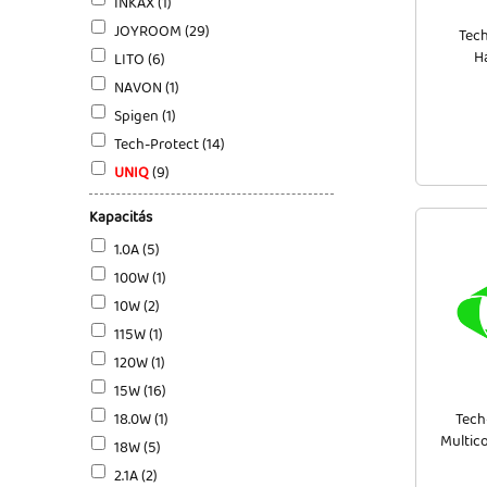
INKAX (1)
JOYROOM (29)
Tec
H
LITO (6)
NAVON (1)
Spigen (1)
Tech-Protect (14)
UNIQ
(9)
Kapacitás
1.0A (5)
100W (1)
10W (2)
115W (1)
120W (1)
15W (16)
18.0W (1)
Tech
Multic
18W (5)
2.1A (2)