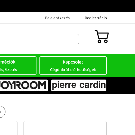
Bejelentkezés
Regisztráció
rmációk
Kapcsolat
ás, fizetés
Cégünkről, elérhetőségek
8