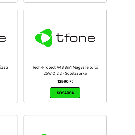
ózati
Tech-Protect A48 3in1 MagSafe töltő
25W QI2.2 - Sötétszürke
13990 Ft
KOSÁRBA