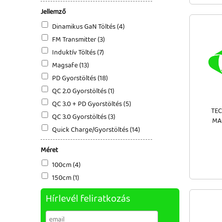
Jellemző
Dinamikus GaN Töltés (4)
FM Transmitter (3)
Induktív Töltés (7)
Magsafe (13)
PD Gyorstöltés (18)
QC 2.0 Gyorstöltés (1)
QC 3.0 + PD Gyorstöltés (5)
TEC
QC 3.0 Gyorstöltés (3)
MA
Quick Charge/Gyorstöltés (14)
Méret
100cm (4)
150cm (1)
Hírlevél feliratkozás