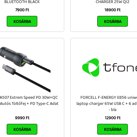
BLUETOOTH BLACK
CHARGER 25W QI2
7900 Ft
18900 Ft
KOSÁRBA
KOSÁRBA
EA507 Extrem Speed PD 30W+QC
FORCELL F-ENERGY E856 uniwe
 Autós Töltőfej + PD Type-C Adat
laptop charger 65W USB C + 6 ad
- bla
9990 Ft
12900 Ft
KOSÁRBA
KOSÁRBA