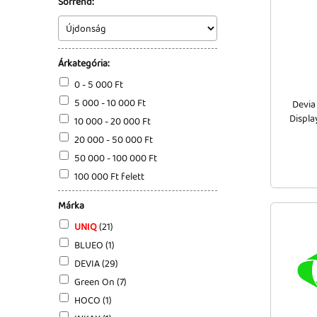
Sorrend:
Árkategória:
0 - 5 000 Ft
5 000 - 10 000 Ft
Devia
Displa
10 000 - 20 000 Ft
20 000 - 50 000 Ft
50 000 - 100 000 Ft
100 000 Ft felett
Márka
UNIQ
(21)
BLUEO (1)
DEVIA (29)
Green On (7)
HOCO (1)