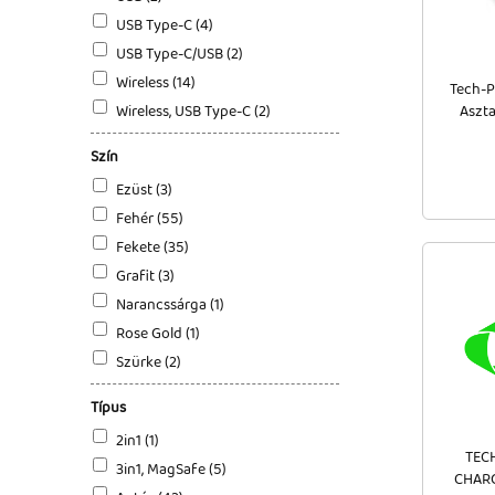
USB Type-C (4)
USB Type-C/USB (2)
Wireless (14)
Tech-P
Wireless, USB Type-C (2)
Aszta
Szín
Ezüst (3)
Fehér (55)
Fekete (35)
Grafit (3)
Narancssárga (1)
Rose Gold (1)
Szürke (2)
Típus
2in1 (1)
TEC
3in1, MagSafe (5)
CHARG