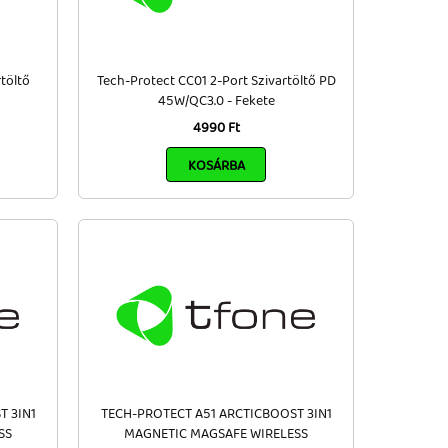
töltő
Tech-Protect CC01 2-Port Szivartöltő PD
45W/QC3.0 - Fekete
4990 Ft
KOSÁRBA
T 3IN1
TECH-PROTECT A51 ARCTICBOOST 3IN1
SS
MAGNETIC MAGSAFE WIRELESS