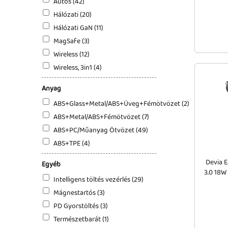
Autós (42)
Hálózati (20)
Hálózati GaN (11)
MagSafe (3)
Wireless (12)
Wireless, 3in1 (4)
Anyag
ABS+Glass+Metal/ABS+Üveg+Fémötvözet (2)
ABS+Metal/ABS+Fémötvözet (7)
ABS+PC/Műanyag Ötvözet (49)
ABS+TPE (4)
Devia 
Egyéb
3.0 18W
Intelligens töltés vezérlés (29)
Mágnestartós (3)
PD Gyorstöltés (3)
Természetbarát (1)