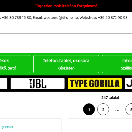
Független mobiltelefon forgalmazó
 +36 30 789 15 30
,
Email: westend@tfone.hu
,
Webshop: +36 20 372 90 93
ékok
Telefon, tablet, okosóra
Info
öltő, tartó
Készleten
Szállít
247 találat
. . .
1
2