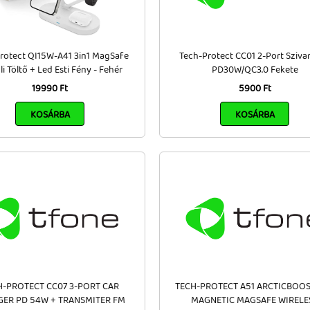
rotect QI15W-A41 3in1 MagSafe
Tech-Protect CC01 2-Port Szivar
li Töltő + Led Esti Fény - Fehér
PD30W/QC3.0 Fekete
19990 Ft
5900 Ft
KOSÁRBA
KOSÁRBA
H-PROTECT CC07 3-PORT CAR
TECH-PROTECT A51 ARCTICBOOS
ER PD 54W + TRANSMITER FM
MAGNETIC MAGSAFE WIRELE