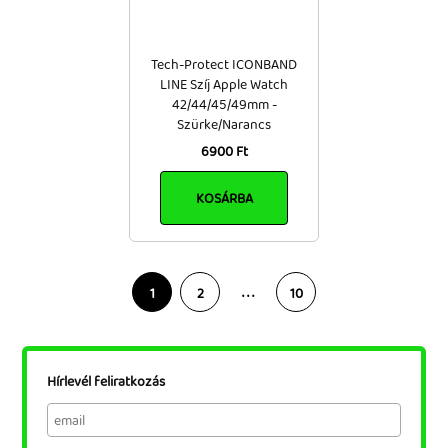
Tech-Protect ICONBAND
LINE Szíj Apple Watch
42/44/45/49mm -
Szürke/Narancs
6900 Ft
KOSÁRBA
. . .
1
2
10
Hírlevél feliratkozás