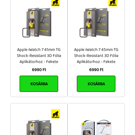
20 000 - 50 000 Ft
Tok, kábel, töltő, tartó
50 000 - 100 000 Ft
Információk
100 000 Ft felett
Szállítás, fizetés, garancia
Márka
Kapcsolat
UNIQ
(4)
Apple iWatch 7 41mm TG
Apple iWatch 7 45mm TG
Cégünkről, elérhetőségek
DEVIA (21)
Shock-Resistant 3D Fólia
Shock-Resistant 3D Fólia
FSHANG (1)
Aplikátorhoz - Fekete
Aplikátorhoz - Fekete
INKAX (4)
6990 Ft
6990 Ft
JOYROOM (2)
KOSÁRBA
LITO (113)
KOSÁRBA
TACTICAL (5)
TYPE GORILLA (16)
Szín
Arany (8)
Carbon (3)