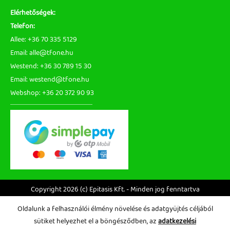
Elérhetőségek:
Telefon:
Allee: +36 70 335 5129
Email: alle@tfone.hu
Westend: +36 30 789 15 30
Email: westend@tfone.hu
Webshop: +36 20 372 90 93
Copyright 2026 (c) Epitasis Kft. - Minden jog fenntartva
Oldalunk a felhasználói élmény növelése és adatgyüjtés céljából
sütiket helyezhet el a böngésződben, az
adatkezelési