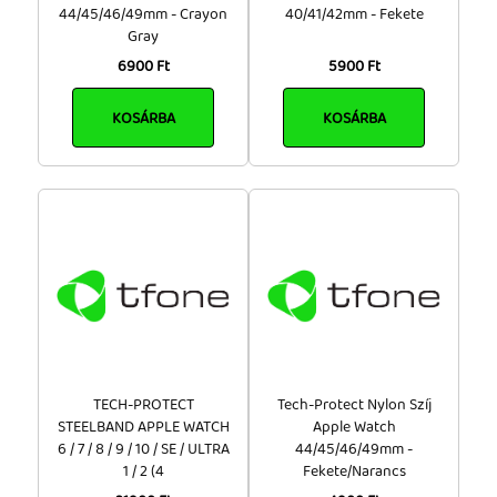
44/45/46/49mm - Crayon
40/41/42mm - Fekete
Gray
6900 Ft
5900 Ft
KOSÁRBA
KOSÁRBA
TECH-PROTECT
Tech-Protect Nylon Szíj
STEELBAND APPLE WATCH
Apple Watch
6 / 7 / 8 / 9 / 10 / SE / ULTRA
44/45/46/49mm -
1 / 2 (4
Fekete/Narancs