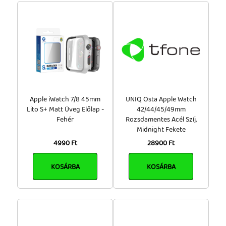
HD Clear/Átlátszó (14)
Hibrid/Ütésálló (10)
Csatlakozó
Lightning/USB Type-C (1)
Apple iWatch 7/8 45mm
UNIQ Osta Apple Watch
Lito S+ Matt Üveg Előlap -
42/44/45/49mm
Fehér
Rozsdamentes Acél Szíj,
Midnight Fekete
4990 Ft
28900 Ft
KOSÁRBA
KOSÁRBA