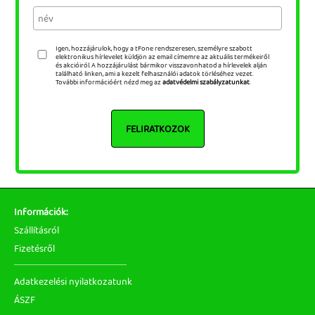
Igen, hozzájárulok, hogy a tFone rendszeresen, személyre szabott
elektronikus hírlevelet küldjön az email címemre az aktuális termékeiről
és akcióiról. A hozzájárulást bármikor visszavonhatod a hírlevelek alján
található linken, ami a kezelt felhasználói adatok törléséhez vezet.
További információért nézd meg az
adatvédelmi szabályzatunkat
.
FELIRATKOZOK
Információk:
Szállításról
Fizetésről
Adatkezelési nyilatkozatunk
ÁSZF