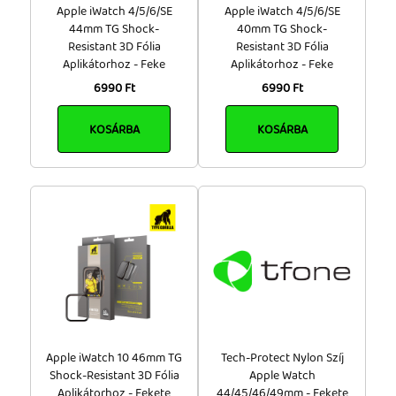
Apple iWatch 4/5/6/SE
Apple iWatch 4/5/6/SE
44mm TG Shock-
40mm TG Shock-
High Aluminium Silicon Glass (made in Japan)
Resistant 3D Fólia
Resistant 3D Fólia
(4)
Aplikátorhoz - Feke
Aplikátorhoz - Feke
High Molecule Hibrid Glass (8)
6990 Ft
6990 Ft
Metal/Fém (1)
PC+Glass/Múanyag+Üveg (105)
KOSÁRBA
KOSÁRBA
PET (made in Japan) (3)
PET+TPU (made in Japan) (1)
PU/Bőr (2)
Szövet (1)
TPU+PC/Szilikon+Műanyag (17)
Méret
0.15mm (12)
0.15mm, 42mm (1)
0.26mm (116)
Apple iWatch 10 46mm TG
Tech-Protect Nylon Szíj
0.30mm (1)
Shock-Resistant 3D Fólia
Apple Watch
0.33mm (2)
Aplikátorhoz - Fekete
44/45/46/49mm - Fekete