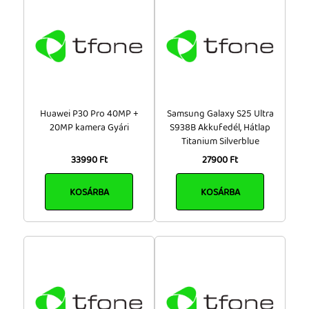
20 000 - 50 000 Ft
Tok, kábel, töltő, tartó
50 000 - 100 000 Ft
Információk
100 000 Ft felett
Szállítás, fizetés, garancia
Kapcsolat
Huawei P30 Pro 40MP +
Samsung Galaxy S25 Ultra
Cégünkről, elérhetőségek
20MP kamera Gyári
S938B Akkufedél, Hátlap
Titanium Silverblue
33990 Ft
27900 Ft
KOSÁRBA
KOSÁRBA