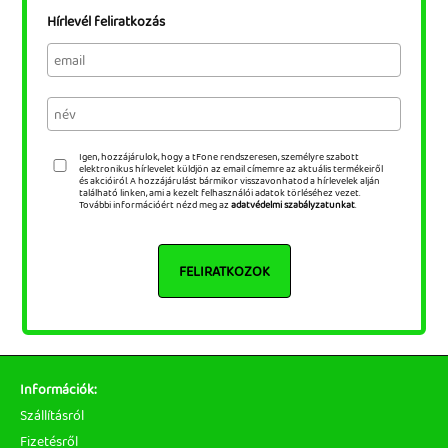
Hírlevél feliratkozás
Igen, hozzájárulok, hogy a tFone rendszeresen, személyre szabott
elektronikus hírlevelet küldjön az email címemre az aktuális termékeiről
és akcióiról. A hozzájárulást bármikor visszavonhatod a hírlevelek alján
található linken, ami a kezelt felhasználói adatok törléséhez vezet.
További információért nézd meg az
adatvédelmi szabályzatunkat
.
FELIRATKOZOK
Információk:
Szállításról
Fizetésről