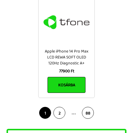
Apple iPhone 14 Pro Max
LCD REWA SOFT OLED
120Hz Diagnostic A+
77900 Ft
KOSÁRBA
. . .
1
2
88