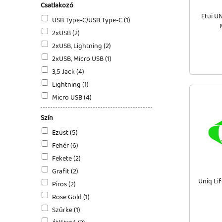
Csatlakozó
Etui UN
USB Type-C/USB Type-C (1)
2xUSB (2)
2xUSB, Lightning (2)
2xUSB, Micro USB (1)
3,5 Jack (4)
Lightning (1)
Micro USB (4)
Szín
Ezüst (5)
Fehér (6)
Fekete (2)
Grafit (2)
Uniq Li
Piros (2)
Rose Gold (1)
Szürke (1)