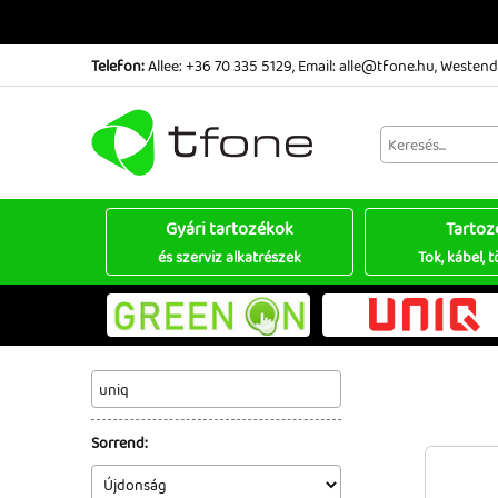
Telefon:
Allee: +36 70 335 5129
,
Email: alle@tfone.hu
,
Westend:
Gyári tartozékok
Tartoz
és szerviz alkatrészek
Tok, kábel, t
Sorrend: