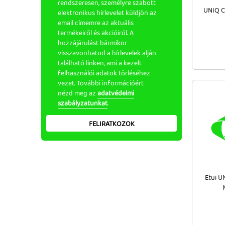
rendszeresen, személyre szabott
UNIQ C
elektronikus hírlevelet küldjön az
email címemre az aktuális
termékeiről és akcióiról. A
hozzájárulást bármikor
visszavonhatod a hírlevelek alján
található linken, ami a kezelt
felhasználói adatok törléséhez
vezet. További információért
nézd meg az
adatvédelmi
szabályzatunkat
.
FELIRATKOZOK
Etui U