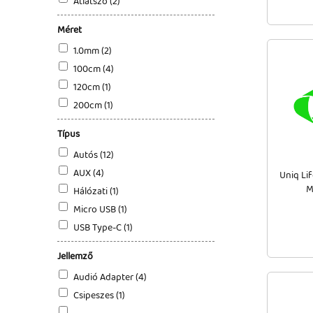
Átlátszó (2)
Méret
1.0mm (2)
100cm (4)
120cm (1)
200cm (1)
Típus
Autós (12)
AUX (4)
Uniq Li
M
Hálózati (1)
Micro USB (1)
USB Type-C (1)
Jellemző
Audió Adapter (4)
Csipeszes (1)