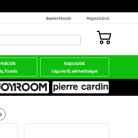
Bejelentkezés
Regisztráció
rmációk
Kapcsolat
ás, fizetés
Cégünkről, elérhetőségek
0