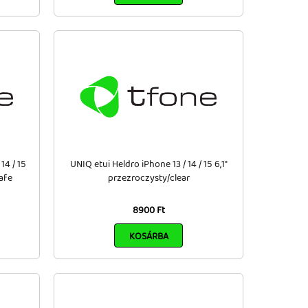
14 / 15
UNIQ etui Heldro iPhone 13 / 14 / 15 6,1"
afe
przezroczysty/clear
8900 Ft
KOSÁRBA