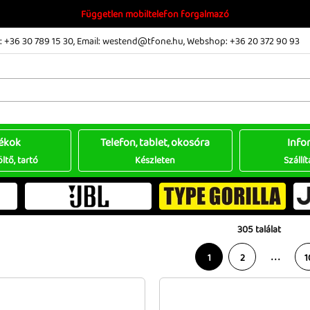
Független mobiltelefon forgalmazó
 +36 30 789 15 30
,
Email: westend@tfone.hu
,
Webshop: +36 20 372 90 93
ékok
Telefon, tablet, okosóra
Info
öltő, tartó
Készleten
Szállít
305 találat
. . .
1
2
1