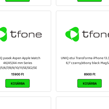
Q pasek Aspen Apple Watch
UNIQ etui Transforma iPhone 13 / 
46/45/44 mm Series
6,1" czarny/ebony black MagS
/5/6/7/8/9/10/11/SE/SE2/SE
15900 Ft
8900 Ft
KOSÁRBA
KOSÁRBA