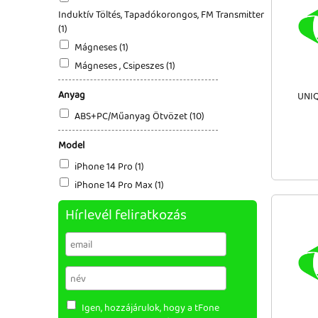
Induktív Töltés, Tapadókorongos, FM Transmitter
(1)
Mágneses (1)
Mágneses , Csipeszes (1)
Anyag
UNIQ
ABS+PC/Műanyag Ötvözet (10)
Model
iPhone 14 Pro (1)
iPhone 14 Pro Max (1)
Hírlevél feliratkozás
Igen, hozzájárulok, hogy a tFone