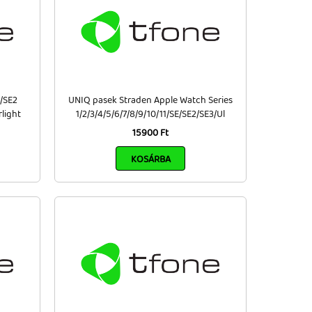
/SE2
UNIQ pasek Straden Apple Watch Series
rlight
1/2/3/4/5/6/7/8/9/10/11/SE/SE2/SE3/Ul
15900 Ft
KOSÁRBA