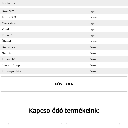
Funkciók
Dual SIM
Igen
Tripla SIM
Nem
Cseppálló
Igen
Vízálló
Igen
Porálló
Igen
Ütésálló
Nem
Diktafon
Van
Naptár
Van
Ébresztő
Van
Számológép
Van
Kihangosítás
Van
BŐVEBBEN
Kapcsolódó termékeink: