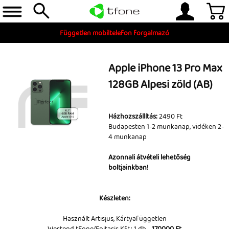
Független mobiltelefon forgalmazó
Apple iPhone 13 Pro Max
128GB Alpesi zöld (AB)
Házhozszállítás:
2490 Ft
Budapesten 1-2 munkanap, vidéken 2-
4 munkanap
Telefon, tablet, okosóra
Azonnali átvételi lehetőség
boltjainkban!
Készleten
Gyári tartozékok
Készleten:
és szerviz alkatrészek
Használt Artisjus, Kártyafüggetlen
Tartozékok
Westend tFone/Epitasis Kft.: 1 db -
170000 Ft