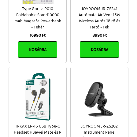
Type Gorilla P010
JOYROOM JR-ZS241
Foldabable Stand10000
Autómata Air Vent 15W
mAh Magsafe Powerbank
Wireless Autós Töltő és
- Fehér
Tartó - Fek
16990 Ft
8990 Ft
KOSÁRBA
KOSÁRBA
INKAX EP-16 USB Type-C
JOYROOM JR-ZS202
Headset Huawei Mate és P
Instrument Panel