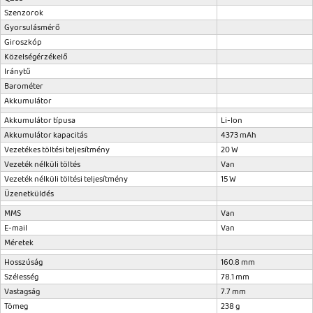
Szenzorok
Gyorsulásmérő
Giroszkóp
Közelségérzékelő
Iránytű
Barométer
Akkumulátor
Akkumulátor típusa
Li-Ion
Akkumulátor kapacitás
4373 mAh
Vezetékes töltési teljesítmény
20 W
Vezeték nélküli töltés
Van
Vezeték nélküli töltési teljesítmény
15 W
Üzenetküldés
MMS
Van
E-mail
Van
Méretek
Hosszúság
160.8 mm
Szélesség
78.1 mm
Vastagság
7.7 mm
Tömeg
238 g