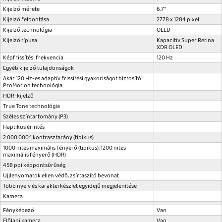
Kijelző mérete
6.7"
Kijelző felbontása
2778 x 1284 pixel
Kijelző technológia
OLED
Kijelző típusa
Kapacitív Super Retina
XDR OLED
Képfrissítési frekvencia
120 Hz
Egyéb kijelző tulajdonságok
Akár 120 Hz-es adaptív frissítési gyakoriságot biztosító
ProMotion technológia
HDR-kijelző
True Tone technológia
Széles szín­tartomány (P3)
Haptikus érintés
2 000 000:1 kontrasztarány (tipikus)
1000 nites maximális fényerő (tipikus); 1200 nites
maximális fényerő (HDR)
458 ppi képpontsűrűség
Ujjlenyomatok ellen védő, zsírtaszító bevonat
Több nyelv és karakterkészlet egyidejű megjelenítése
Kamera
Fényképező
Van
Előlapi kamera
Van