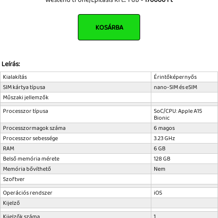
Tok, kábel, töltő, tartó
KOSÁRBA
Információk
Szállítás, fizetés, garancia
Leírás:
Kapcsolat
Kialakítás
Érintőképernyős
Cégünkről, elérhetőségek
SIM kártya típusa
nano-SIM és eSIM
Műszaki jellemzők
Processzor típusa
SoC/CPU: Apple A15
Bionic
Processzormagok száma
6 magos
Processzor sebessége
3.23 GHz
RAM
6 GB
Belső memória mérete
128 GB
Memória bővíthető
Nem
Szoftver
Operációs rendszer
iOS
Kijelző
Kijelzők száma
1