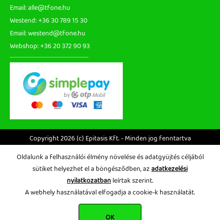
Email: alle@tfone.hu
Westend: +36 30 789 15 30
Email: westend@tfone.hu
Webshop: +36 20 372 90 93
Copyright 2026 (c) Epitasis Kft. - Minden jog fenntartva
Oldalunk a felhasználói élmény növelése és adatgyüjtés céljából
sütiket helyezhet el a böngésződben, az
adatkezelési
nyilatkozatban
leírtak szerint.
A webhely használatával elfogadja a cookie-k használatát.
OK