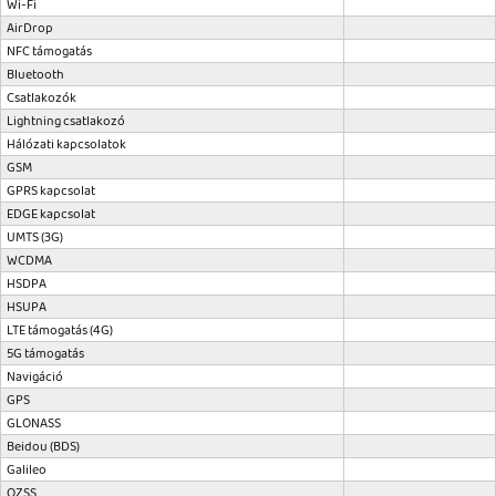
Wi-Fi
AirDrop
NFC támogatás
Bluetooth
Csatlakozók
Lightning csatlakozó
Hálózati kapcsolatok
GSM
GPRS kapcsolat
EDGE kapcsolat
UMTS (3G)
WCDMA
HSDPA
HSUPA
LTE támogatás (4G)
5G támogatás
Navigáció
GPS
GLONASS
Beidou (BDS)
Galileo
QZSS