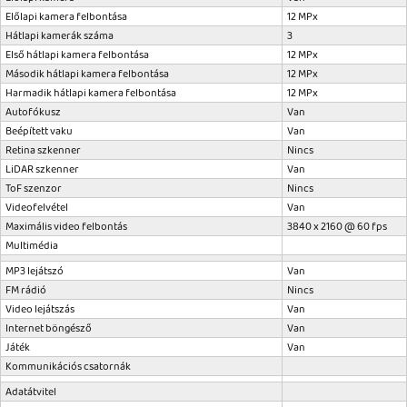
Előlapi kamera felbontása
12 MPx
Hátlapi kamerák száma
3
Első hátlapi kamera felbontása
12 MPx
Második hátlapi kamera felbontása
12 MPx
Harmadik hátlapi kamera felbontása
12 MPx
Autofókusz
Van
Beépített vaku
Van
Retina szkenner
Nincs
LiDAR szkenner
Van
ToF szenzor
Nincs
Videofelvétel
Van
Maximális video felbontás
3840 x 2160 @ 60 fps
Multimédia
MP3 lejátszó
Van
FM rádió
Nincs
Video lejátszás
Van
Internet böngésző
Van
Játék
Van
Kommunikációs csatornák
Adatátvitel