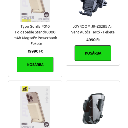
Type Gorilla P010
JOYROOM JR-ZS285 Air
Foldabable Stand10000
Vent Autós Tartó - Fekete
mAh Magsafe Powerbank
4990 Ft
- Fekete
19990 Ft
KOSÁRBA
KOSÁRBA