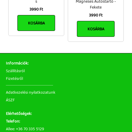
s
Mágneses Autóstartó -
Fekete
3990 Ft
3990 Ft
KOSÁRBA
KOSÁRBA
Információk:
Szállításról
Fizetésről
Adatkezelési nyilatkozatunk
ÁSZF
Elérhetőségek:
Telefon:
Allee: +36 70 335 5129