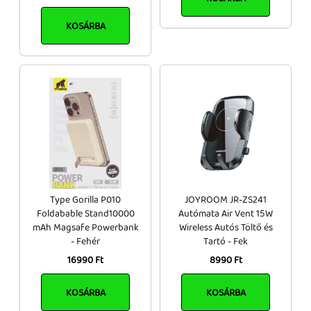
KOSÁRBA
Type Gorilla P010
JOYROOM JR-ZS241
Foldabable Stand10000
Autómata Air Vent 15W
mAh Magsafe Powerbank
Wireless Autós Töltő és
- Fehér
Tartó - Fek
16990 Ft
8990 Ft
KOSÁRBA
KOSÁRBA