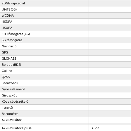
EDGE kapcsolat
UMTS (3G)
WCDMA
HSDPA
HSUPA
LTE támogatás (4G)
5G támogatás
Navigáció
GPS
GLONASS
Beidou (BDS)
Galileo
QZSS
Szenzorok
Gyorsulásmérő
Giroszkóp
Közelségérzékelő
Iránytű
Barométer
Akkumulátor
Akkumulátor típusa
Li-Ion