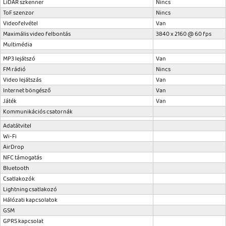
LiDAR szkenner
Nincs
ToF szenzor
Nincs
Videofelvétel
Van
Maximális video felbontás
3840 x 2160 @ 60 fps
Multimédia
MP3 lejátszó
Van
FM rádió
Nincs
Video lejátszás
Van
Internet böngésző
Van
Játék
Van
Kommunikációs csatornák
Adatátvitel
Wi-Fi
AirDrop
NFC támogatás
Bluetooth
Csatlakozók
Lightning csatlakozó
Hálózati kapcsolatok
GSM
GPRS kapcsolat