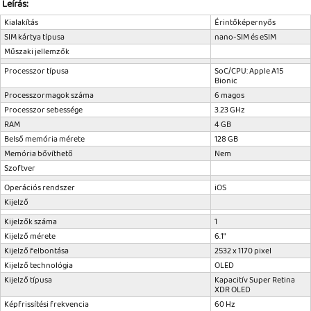
Leírás:
Tok, kábel, töltő, tartó
Kialakítás
Érintőképernyős
SIM kártya típusa
nano-SIM és eSIM
Információk
Műszaki jellemzők
Szállítás, fizetés, garancia
Processzor típusa
SoC/CPU: Apple A15
Bionic
Processzormagok száma
Kapcsolat
6 magos
Processzor sebessége
3.23 GHz
Cégünkről, elérhetőségek
RAM
4 GB
Belső memória mérete
128 GB
Memória bővíthető
Nem
Szoftver
Operációs rendszer
iOS
Kijelző
Kijelzők száma
1
Kijelző mérete
6.1"
Kijelző felbontása
2532 x 1170 pixel
Kijelző technológia
OLED
Kijelző típusa
Kapacitív Super Retina
XDR OLED
Képfrissítési frekvencia
60 Hz