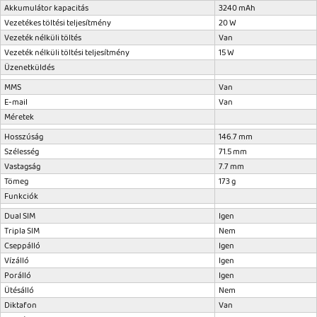
Akkumulátor kapacitás
3240 mAh
Vezetékes töltési teljesítmény
20 W
Vezeték nélküli töltés
Van
Vezeték nélküli töltési teljesítmény
15 W
Üzenetküldés
MMS
Van
E-mail
Van
Méretek
Hosszúság
146.7 mm
Szélesség
71.5 mm
Vastagság
7.7 mm
Tömeg
173 g
Funkciók
Dual SIM
Igen
Tripla SIM
Nem
Cseppálló
Igen
Vízálló
Igen
Porálló
Igen
Ütésálló
Nem
Diktafon
Van