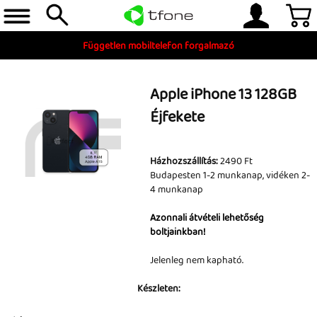
Független mobiltelefon forgalmazó
Apple iPhone 13 128GB
Éjfekete
Házhozszállítás:
2490 Ft
Budapesten 1-2 munkanap, vidéken 2-
4 munkanap
Telefon, tablet, okosóra
Azonnali átvételi lehetőség
boltjainkban!
Készleten
Gyári tartozékok
Jelenleg nem kapható.
és szerviz alkatrészek
Készleten:
Tartozékok