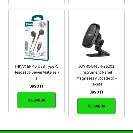
INKAX EP-16 USB Type-C
JOYROOM JR-ZS202
Headset Huawei Mate és P
Instrument Panel
s
Mágneses Autóstartó -
Fekete
3990 Ft
3990 Ft
KOSÁRBA
KOSÁRBA