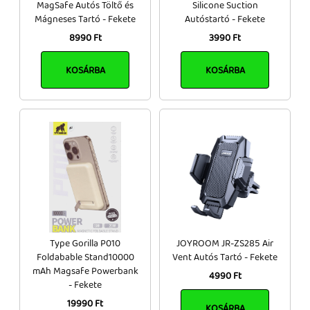
MagSafe Autós Töltő és
Silicone Suction
Mágneses Tartó - Fekete
Autóstartó - Fekete
8990 Ft
3990 Ft
KOSÁRBA
KOSÁRBA
Type Gorilla P010
JOYROOM JR-ZS285 Air
Foldabable Stand10000
Vent Autós Tartó - Fekete
mAh Magsafe Powerbank
4990 Ft
- Fekete
19990 Ft
KOSÁRBA