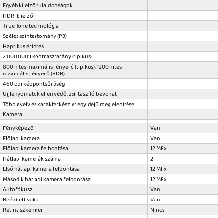
Egyéb kijelző tulajdonságok
HDR-kijelző
True Tone technológia
Széles szín­tartomány (P3)
Haptikus érintés
2 000 000:1 kontrasztarány (tipikus)
800 nites maximális fényerő (tipikus); 1200 nites
maximális fényerő (HDR)
460 ppi képpontsűrűség
Ujjlenyomatok ellen védő, zsírtaszító bevonat
Több nyelv és karakterkészlet egyidejű megjelenítése
Kamera
Fényképező
Van
Előlapi kamera
Van
Előlapi kamera felbontása
12 MPx
Hátlapi kamerák száma
2
Első hátlapi kamera felbontása
12 MPx
Második hátlapi kamera felbontása
12 MPx
Autofókusz
Van
Beépített vaku
Van
Retina szkenner
Nincs