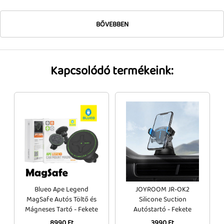
Tok, kábel, töltő, tartó
BŐVEBBEN
Információk
Szállítás, fizetés, garancia
Kapcsolódó termékeink:
Kapcsolat
Cégünkről, elérhetőségek
Blueo Ape Legend
JOYROOM JR-OK2
MagSafe Autós Töltő és
Silicone Suction
Mágneses Tartó - Fekete
Autóstartó - Fekete
8990 Ft
3990 Ft