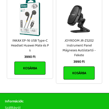
INKAX EP-16 USB Type-C
JOYROOM JR-ZS202
Headset Huawei Mate és P
Instrument Panel
s
Mágneses Autóstartó -
Fekete
3990 Ft
3990 Ft
KOSÁRBA
KOSÁRBA
Információk:
Szállításról