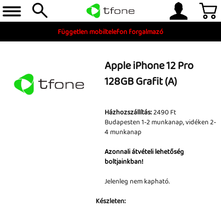
Független mobiltelefon forgalmazó
Apple iPhone 12 Pro
128GB Grafit (A)
Házhozszállítás:
2490 Ft
Budapesten 1-2 munkanap, vidéken 2-
4 munkanap
Telefon, tablet, okosóra
Azonnali átvételi lehetőség
boltjainkban!
Készleten
Gyári tartozékok
Jelenleg nem kapható.
és szerviz alkatrészek
Készleten:
Tartozékok