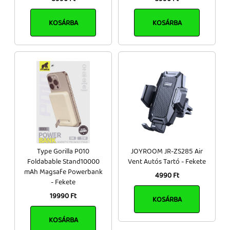
KOSÁRBA
KOSÁRBA
Type Gorilla P010
JOYROOM JR-ZS285 Air
Foldabable Stand10000
Vent Autós Tartó - Fekete
mAh Magsafe Powerbank
4990 Ft
- Fekete
19990 Ft
KOSÁRBA
KOSÁRBA